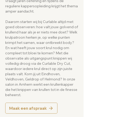
vraagt jaren oefening en tijdens de
reguliere kappersopleiding krijgt het thema
amper aandacht.
Daarom starten wij bij Curlable altijd met
goed observeren: hoe valt jouw golvend of
krullend haar als je er niets mee doet? Welk
krulpatroon herken je, op welke punten
krimpt het samen, waar ontbreekt body?
En wat heeft jouw soort krul nodig om
compleet tot bloei te komen? Met die
observatie als uitgangspunt knippen wij
volledig droog via de Curlable Dry Cut,
waardoor iedere krul direct op zijn juiste
plaats valt. Kom jij uit Eindhoven,
Veldhoven, Geldrop of Helmond? In onze
salon in Arnhem werkt een krullenkapper
die het knippen van krullen tot in de finesse
beheerst.
Maak een afspraak