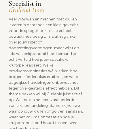
Specialist in
Krullend Haar
Veel vrouwen en mannen met krullen
leveren 's ochtends een klein gevecht
voor de spiegel, ook als ze er heel
bewust mee bezig zijn. Dat zegt niks
over jouw inzet of
doorzettingsvermogen, maar wijst op
iets wezenlijks: nooit heeft iemand je
echt verteld hoe jouw specifieke
krultype reageert. Welke
productcombinaties wél werken, hoe
drogen zónder pluis eruitziet, en welke
dagelijkse handelingen onbewust het
tegenovergestelde effect hebben. Dit
thema pakken wij bij Curlable juist actief
op. We maken het een vast onderdeel
van elke behandeling. Samen kijken we
waarop jouw krullen of golven aanslaan,
waar het volume ontstaat en hoe je
krulpatroon stand houdt tussen twee
wasbeurten door.