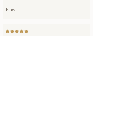
Kim
"Ik ga zitten, ze beginnen aan mijn haar. Ik
kijk in de spiegel en ik word meteen blij. Dan
moet mijn haar nog gewassen worden en
geföhnd. Jee wat een bos krullen, en wat
voel ik mij weer vrouw."
Desiree
Bekijk alle 3000+ reviews