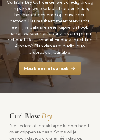
Curlable Dry Cut werken we volledig droog
en pakken we elke krul afzonderlijk aan,
helemaal afgestemd op jouw eigen
patroon. Het resultaat: meer veerkracht,
een fijne balans en een kapsel dat ook
tussen wasbeurten door zijn vorm prima
behoudt. Reis je vanuit Eindhoven richting
Arnhem? Plan dan eenvoudig jouw
afspraak bij Curlable.
Maak een afspraak
Curl Blow
Dry
Niet iedere afspraak bij de kapper hoeft
over knippen te gaan. Soms wil je
gewoon dat jouw krullen één dag op