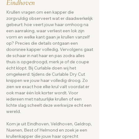
Eindhoven
Krullen vragen om een kapper die
zorgvuldig observeert wat er daadwerkelijk
gebeurt: hoe veert jouw haar omhoog na
een aanraking, waar verliest een lok zijn
vorm en welke kant gaan je krullen vanzelf
op? Precies die details ontgaan een
doorsnee kapper volledig. Vervolgens gaat
de schaar in nat haar en pas zodra alles
thuis is opgedroogd, merk je of de coupe
écht klopt. Bij Curlable doen wij het
omgekeerd: tijdens de Curlable Dry Cut
knippen we jouw haar volledig droog. Zo
zien we exact hoe elke krul valt voordat er
ook maar één lok korter wordt. Voor
iedereen met natuurlijke krullen of een
lichte slag scheelt deze werkwijze echt een
wereld.
Kom je uit Eindhoven, Veldhoven, Geldrop,
Nuenen, Best of Helmond en zoek je een
krullenkapper die jouw haar oprecht