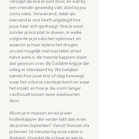
verslapt de krul er juist door, en wat bij
een vriendin geweldig valt, doet bij jou
soms niets. Verwarrend, zeker als
niemand je ooit heeft uitgelegd hoe
jouw haar zich gedraagt. Hoe je wast
zonder je krul plat te duwen, in welke
volgorde je producten opbouwt, en
waarom je haar tijdens het drogen
zoveel mogelijk met rust laten al het
halve werk is: de meeste kappers slaan
dat gewoon over. Bij Curlable krijg je die
uitleg er standaard bij. We bekijken
samen hoe jouw krul of slag beweegt,
waar het volume vandaan komt en waar
het inzakt, en hoe je die vorm langer
vasthoudt tussen twee wasbeurten
door.
Woon je in Huissen en wil je een
krullenkapper die verder kijkt dan even
de punten bijwerken? Vanuit Huissen sta
je binnen 14 minuten bij onze salon in
Arnhem. Voordat de schaar er aan te