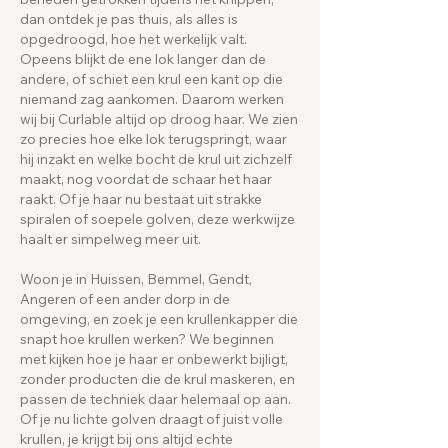
dan ontdek je pas thuis, als alles is
opgedroogd, hoe het werkelijk valt.
Opeens blijkt de ene lok langer dan de
andere, of schiet een krul een kant op die
niemand zag aankomen. Daarom werken
wij bij Curlable altijd op droog haar. We zien
zo precies hoe elke lok terugspringt, waar
hij inzakt en welke bocht de krul uit zichzelf
maakt, nog voordat de schaar het haar
raakt. Of je haar nu bestaat uit strakke
spiralen of soepele golven, deze werkwijze
haalt er simpelweg meer uit.
Woon je in Huissen, Bemmel, Gendt,
Angeren of een ander dorp in de
omgeving, en zoek je een krullenkapper die
snapt hoe krullen werken? We beginnen
met kijken hoe je haar er onbewerkt bijligt,
zonder producten die de krul maskeren, en
passen de techniek daar helemaal op aan.
Of je nu lichte golven draagt of juist volle
krullen, je krijgt bij ons altijd echte