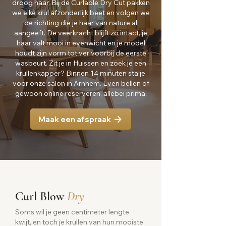
droog haar. Bij de Curlable Dry Cut pakken
we elke krul afzonderlijk beet en volgen we
de richting die je haar van nature al
aangeeft. De veerkracht blijft zo intact, je
haar valt mooi in evenwicht en je model
houdt zijn vorm tot ver voorbij de eerste
wasbeurt. Zit je in Huissen en zoek je een
krullenkapper? Binnen 14 minuten sta je
voor onze salon in Arnhem. Even bellen of
gewoon online reserveren, allebei prima.
Maak een afspraak
Curl Blow
Dry
Soms wil je geen centimeter lengte
kwijt, en toch je krullen van hun mooiste