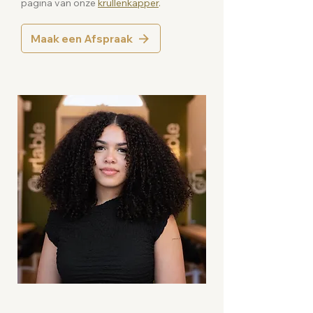
pagina van onze
krullenkapper
.
Maak een Afspraak