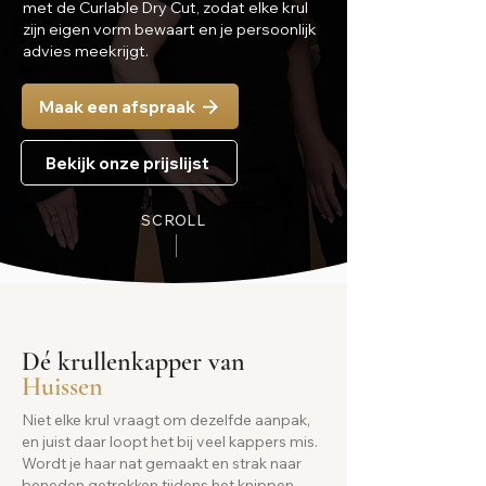
met de Curlable Dry Cut, zodat elke krul
zijn eigen vorm bewaart en je persoonlijk
advies meekrijgt.
Maak een afspraak
Bekijk onze prijslijst
SCROLL
Dé krullenkapper van
Huissen
Niet elke krul vraagt om dezelfde aanpak,
en juist daar loopt het bij veel kappers mis.
Wordt je haar nat gemaakt en strak naar
beneden getrokken tijdens het knippen,