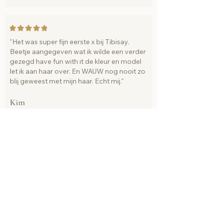
"Het was super fijn eerste x bij Tibisay.
Beetje aangegeven wat ik wilde een verder
gezegd have fun with it de kleur en model
let ik aan haar over. En WAUW nog nooit zo
blij geweest met mijn haar. Echt mij."
Kim
"Ik ga zitten, ze beginnen aan mijn haar. Ik
kijk in de spiegel en ik word meteen blij. Dan
moet mijn haar nog gewassen worden en
geföhnd. Jee wat een bos krullen, en wat
voel ik mij weer vrouw."
Desiree