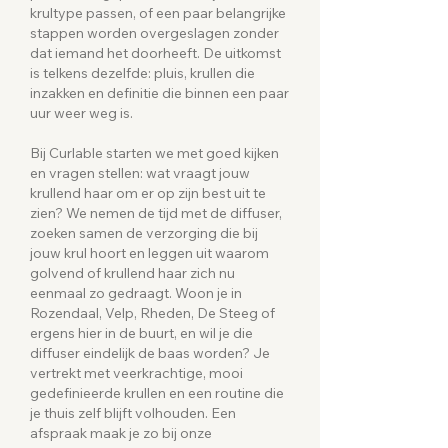
krultype passen, of een paar belangrijke
stappen worden overgeslagen zonder
dat iemand het doorheeft. De uitkomst
is telkens dezelfde: pluis, krullen die
inzakken en definitie die binnen een paar
uur weer weg is.
Bij Curlable starten we met goed kijken
en vragen stellen: wat vraagt jouw
krullend haar om er op zijn best uit te
zien? We nemen de tijd met de diffuser,
zoeken samen de verzorging die bij
jouw krul hoort en leggen uit waarom
golvend of krullend haar zich nu
eenmaal zo gedraagt. Woon je in
Rozendaal, Velp, Rheden, De Steeg of
ergens hier in de buurt, en wil je die
diffuser eindelijk de baas worden? Je
vertrekt met veerkrachtige, mooi
gedefinieerde krullen en een routine die
je thuis zelf blijft volhouden. Een
afspraak maak je zo bij onze