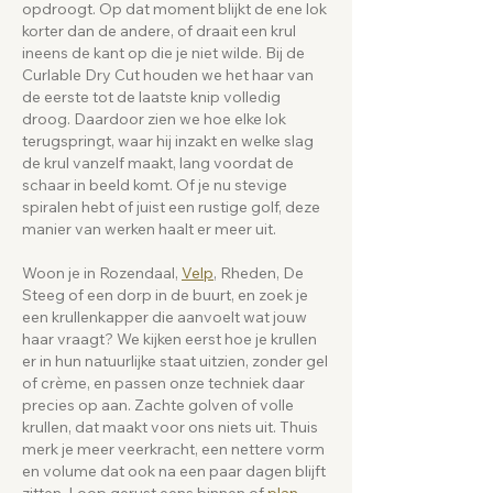
opdroogt. Op dat moment blijkt de ene lok
korter dan de andere, of draait een krul
ineens de kant op die je niet wilde. Bij de
Curlable Dry Cut houden we het haar van
de eerste tot de laatste knip volledig
droog. Daardoor zien we hoe elke lok
terugspringt, waar hij inzakt en welke slag
de krul vanzelf maakt, lang voordat de
schaar in beeld komt. Of je nu stevige
spiralen hebt of juist een rustige golf, deze
manier van werken haalt er meer uit.
Woon je in Rozendaal,
Velp
, Rheden, De
Steeg of een dorp in de buurt, en zoek je
een krullenkapper die aanvoelt wat jouw
haar vraagt? We kijken eerst hoe je krullen
er in hun natuurlijke staat uitzien, zonder gel
of crème, en passen onze techniek daar
precies op aan. Zachte golven of volle
krullen, dat maakt voor ons niets uit. Thuis
merk je meer veerkracht, een nettere vorm
en volume dat ook na een paar dagen blijft