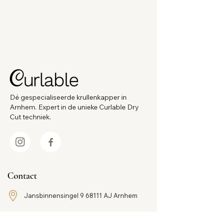
Zwarte walnoot
Ginseng
Gefermenteerd rijstfiltraat
Volumegevende proteïnen
I.C.O.N. producten zijn vegan,
parabeenvrij, sulfaatvrij en cruelty-free.
Dé gespecialiseerde krullenkapper in
Arnhem. Expert in de unieke Curlable Dry
Cut techniek.
Contact
Jansbinnensingel 9 68111 AJ Arnhem