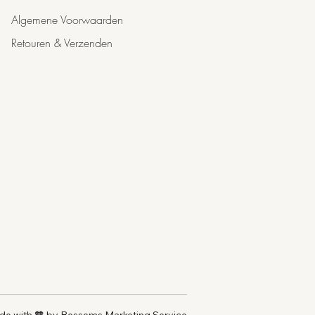
RACT, CAMELLIA SINENSIS LEAF
Algemene Voorwaarden
LERACEA FRUIT EXTRACT, OPUNTIA
ACT, ROSMARINUS OFFICINALIS LEAF
Retouren & Verzenden
ENZOATE, BUTYLENE GLYCOL,
, HYDROLYZED CORN PROTEIN, PEG-
ASTOR OIL, PPG-26-BUTETH-26,
C ACID, BIOTINOYL TRIPEPTIDE-1,
TRACT, CI 17200, CI 14700.