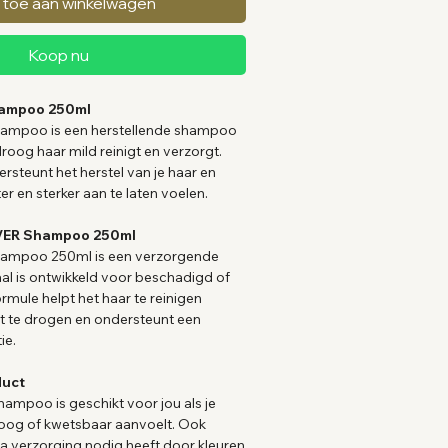
 toe aan winkelwagen
Koop nu
ampoo 250ml
poo is een herstellende shampoo
roog haar mild reinigt en verzorgt.
teunt het herstel van je haar en
er en sterker aan te laten voelen.
VER Shampoo 250ml
mpoo 250ml is een verzorgende
l is ontwikkeld voor beschadigd of
rmule helpt het haar te reinigen
it te drogen en ondersteunt een
ie.
duct
hampoo is geschikt voor jou als je
oog of kwetsbaar aanvoelt. Ook
ra verzorging nodig heeft door kleuren