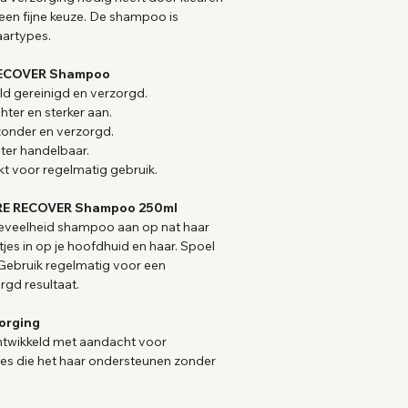
it een fijne keuze. De shampoo is
aartypes.
RECOVER Shampoo
ld gereinigd en verzorgd.
hter en sterker aan.
zonder en verzorgd.
ter handelbaar.
kt voor regelmatig gebruik.
URE RECOVER Shampoo 250ml
oeveelheid shampoo aan op nat haar
jes in op je hoofdhuid en haar. Spoel
 Gebruik regelmatig voor een
rgd resultaat.
orging
twikkeld met aandacht voor
es die het haar ondersteunen zonder