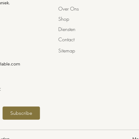
hniek.
ANNUUS FLOWER EXT
Over Ons
EXTRACT, EUTERPE O
Shop
VULGARIS LEAF EXTR
EXTRACT, SODIUM B
Diensten
POTASSIUM SORBATE
40 HYDROGENATED C
Contact
APIGENIN, OLEANOLI
Sitemap
VICIA FABA SEED EX
lable.com
t
Subscribe