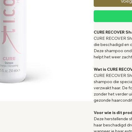
Voeg
CURE RECOVER Sh
CURE RECOVER Sham
die beschadigd en d
Deze shampoo onders
helpt het weer zacht
Wat is CURE RECO
CURE RECOVER Sha
shampoo die speciaa
verzwakt haar. De fo
zonder het verder u
gezonde haarcondit
Voor wie is dit pro
Deze herstellende s
haar beschadigd dr
wanneer je haar ext