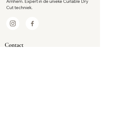
Arnhem. Expert in de unieke Curlable Dry
SODIUM BENZOTRIAZOLYL
Cut techniek.
BUTYLPHENOL SULFONATE,
TOCOPHERYL ACETATE (VITAMIN E),
TRIBUTYL CITRATE, TRIDECETH-3,
TRIDECETH-15 , PHENOXYETHANOL,
FRAGANCE, CI 17200, CI 42090.
Contact
Jansbinnensingel 9 68111 AJ Arnhem
026 322 9171
info@curlable.co
m
Meld je aan voor onze mailinglijst
E-mail
*