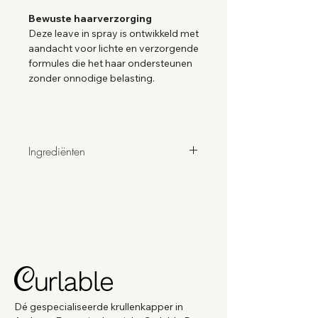
Bewuste haarverzorging
Deze leave in spray is ontwikkeld met
aandacht voor lichte en verzorgende
formules die het haar ondersteunen
zonder onnodige belasting.
Ingrediënten
AQUA, CETEARYL ALCOHOL,
GLYCERIN, NEOPENTYL GLYCOL
DIHEPTANOATE, ALOE BARBADENSIS
LEAF JUICE, AMODIMETHICONE,
ASCORBYL PALMITATE (VITAMIN C),
BEHENTRIMONIUM METHOSULFATE,
BUTETH-3, CETRIMONIUM CHLORIDE,
ISODODECANE, ISOHEXADECANE,
LACTIC ACID, PHOSPHOLIPIDS,
Dé gespecialiseerde krullenkapper in
RETINYL PALMITATE (VITAMIN A),