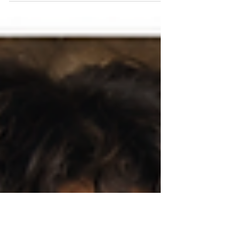
Je kent het vast. Je hebt 's avonds prachtige krullen en
de volgende ochtend kijk je in de spiegel naar iets wat
het beste te omschrijven is als een vogelnest. Plat aan
de ene kant, pluizig aan de andere kant en van
definitie is weinig over. Frustrerend, want aan je routine
ligt het niet. Het goede nieuws: slapen met krullen hoeft
geen ramp te zijn. Die acht uur in bed zijn juist hét
moment waarop je het verschil maakt. Met een paar
simpele aanpassingen word je wakker met kru